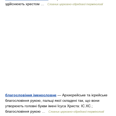
здійснюють хрестом …
Словник церковно-обрядової термінології
благословіння іменословне
— Архиєрейське та ієрейське
благословіння рукою, пальці якої складені так, що вони
утворюють головні букви імені Ісуса Христа: ІС.ХС.;
благословіння рукою …
Словник церковно-обрядової термінології