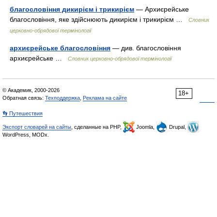
благословіння дикирієм і трикирієм
— Архиєрейське
благословіння, яке здійснюють дикирієм і трикирієм …
Словник
церковно-обрядової термінології
архиєрейське благословіння
— див. благословіння
архиєрейське …
Словник церковно-обрядової термінології
© Академик, 2000-2026
18+
Обратная связь:
Техподдержка
,
Реклама на сайте
👣 Путешествия
Экспорт словарей на сайты
, сделанные на PHP,
Joomla,
Drupal,
WordPress, MODx.