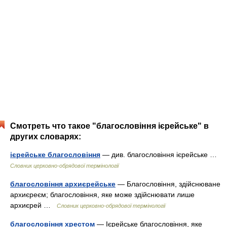
Смотреть что такое "благословіння ієрейське" в
других словарях:
ієрейське благословіння
— див. благословіння ієрейське …
Словник церковно-обрядової термінології
благословіння архиєрейське
— Благословіння, здійснюване
архиєреєм; благословіння, яке може здійснювати лише
архиєрей …
Словник церковно-обрядової термінології
благословіння хрестом
— Ієрейське благословіння, яке