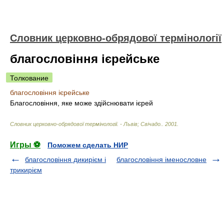
Словник церковно-обрядової термінології
благословіння ієрейське
Толкование
благословіння ієрейське
Благословіння, яке може здійснювати ієрей
Словник церковно-обрядової термінології. - Львів; Свічадо.
.
2001
.
Игры ⚽
Поможем сделать НИР
благословіння дикирієм і
благословіння іменословне
трикирієм