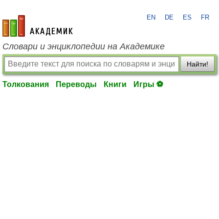
EN
DE
ES
FR
academic.ru
Словари и энциклопедии на Академике
Найти!
Толкования
Переводы
Книги
Игры ⚽